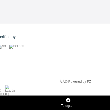
erified by
Ã‚Â© Powered by FZ
Telegram